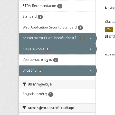
ETDA Recomendation
1
มาตรฐ
Standard
1
เป็นแน
Web Application Security Standard
1
CSV
ET
การรักษาความมั่นคงปลอดภัยสำหรับโ...
x
1
ขมธอ. 4-2559
x
1
คุณสาม
ข้อเสนอแนะมาตรฐาน
1
มาตรฐาน
x
1
ประเภทชุดข้อมูล
ข้อมูลประเภทอื่นๆ
1
หมวดหมู่ตามธรรมาภิบาลข้อมูล