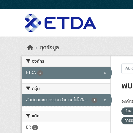
Skip to main content
ชุดข้อมูล
องค์กร
ETDA
x
1
พบ 
กลุ่ม
ข้อเสนอแนะมาตรฐานด้านเทคโนโลยีสา...
x
1
องค์กร
ข้อเ
แท็ค
การร
ER
1