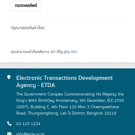
กรองผลลัพธ์
กรุณาลองค้นหาใหม่
คุณสามารถเข้าถึงคลังทาง
API
(ให้ดู
คู่มือ API
).
Electronic Transactions Development
Agency - ETDA
The Government Complex Commemorating His Majesty the
King's 80th BirthDay Anniversary, 5th December, B.E.2550
(2007), Building C, 4th Floor 120 Moo 3 Chaengwattana
Road, Thungsonghong, Lak Si District, Bangkok 10210
02 123 1234
info@etda.or.th