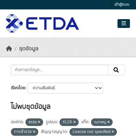
Skip to main content
เข้าสู่ระบบ
ชุดข้อมูล
เรียงโดย
ไม่พบชุดข้อมูล
องค์กร:
etda
รูปแบบ:
XLSX
แท็ค:
survey
การสำรวจ
สัญญาอนุญาต:
License not specified