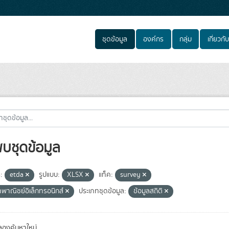
ชุดข้อมูล
องค์กร
กลุ่ม
เกี่ยวกับ
พบชุดข้อมูล
:
etda
รูปแบบ:
XLSX
แท็ค:
survey
าพาณิชย์อิเล็กทรอนิกส์
ประเภทชุดข้อมูล:
ข้อมูลสถิติ
องค้นหาใหม่