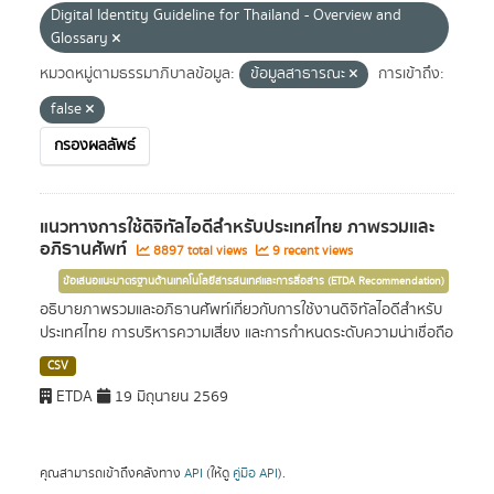
Digital Identity Guideline for Thailand - Overview and
Glossary
หมวดหมู่ตามธรรมาภิบาลข้อมูล:
ข้อมูลสาธารณะ
การเข้าถึง:
false
กรองผลลัพธ์
แนวทางการใช้ดิจิทัลไอดีสำหรับประเทศไทย ภาพรวมและ
อภิธานศัพท์
8897 total views
9 recent views
ข้อเสนอแนะมาตรฐานด้านเทคโนโลยีสารสนเทศและการสื่อสาร (ETDA Recommendation)
อธิบายภาพรวมและอภิธานศัพท์เกี่ยวกับการใช้งานดิจิทัลไอดีสำหรับ
ประเทศไทย การบริหารความเสี่ยง และการกำหนดระดับความน่าเชื่อถือ
CSV
ETDA
19 มิถุนายน 2569
คุณสามารถเข้าถึงคลังทาง
API
(ให้ดู
คู่มือ API
).