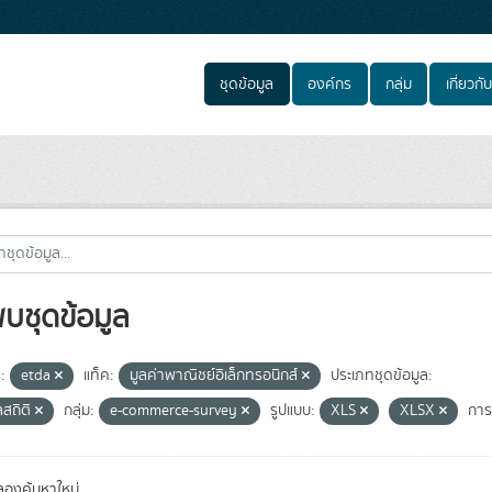
ชุดข้อมูล
องค์กร
กลุ่ม
เกี่ยวกับ
พบชุดข้อมูล
:
etda
แท็ค:
มูลค่าพาณิชย์อิเล็กทรอนิกส์
ประเภทชุดข้อมูล:
ลสถิติ
กลุ่ม:
e-commerce-survey
รูปแบบ:
XLS
XLSX
การเ
องค้นหาใหม่