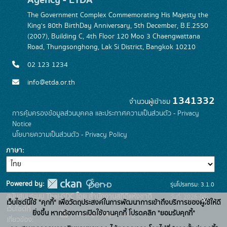
The Government Complex Commemorating His Majesty the
King's 80th BirthDay Anniversary, 5th December, B.E.2550
(2007), Building C, 4th Floor 120 Moo 3 Chaengwattana
Road, Thungsonghong, Lak Si District, Bangkok 10210
02 123 1234
info@etda.or.th
1341332
จำนวนผู้เข้าชม
การคุ้มครองข้อมูลส่วนบุคคล และประกาศความเป็นส่วนตัว - Privacy
Notice
นโยบายความเป็นส่วนตัว - Privacy Policy
ภาษา
Powered by:
รุ่นโปรแกรม: 3.1.0
สนับสนุนระบบ Thai-GDC โดย สำนักงานสถิติแห่งชาติ
วันที่: 2026-06-
x
เว็บไซต์นี้ใช้ "คุกกี้" เพื่อวัตถุประสงค์ในการพัฒนาการเข้าถึงบริการของผู้ใช้ให้ดี
เว็บไซต์ที่
22
ยิ่งขึ้น หากต้องการเปิดใช้งานคุกกี้ โปรดคลิก "ยอมรับคุกกี้"
ระบบบัญชีข้อมูลภาครัฐ
เกี่ยวข้อง: