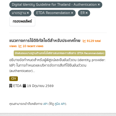
Digital Identity Guideline for Thailand - Authentication
มาตรฐาน
ETDA Recomendation
ER
กรองผลลัพธ์
แนวทางการใช้ดิจิทัลไอดีสำหรับประเทศไทย
9129 total
views
10 recent views
ข้อเสนอแนะมาตรฐานด้านเทคโนโลยีสารสนเทศและการสื่อสาร (ETDA Recommendation)
อธิบายข้อกำหนดสำหรับผู้พิสูจน์และยืนยันตัวตน (identity provider:
IdP) ในการกำหนดและบริหารจัดการสิ่งที่ใช้ยืนยันตัวตน
(authenticator)...
CSV
ETDA
19 มิถุนายน 2569
คุณสามารถเข้าถึงคลังทาง
API
(ให้ดู
คู่มือ API
).