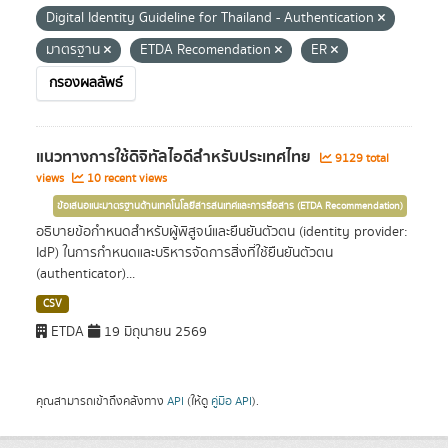
Digital Identity Guideline for Thailand - Authentication
มาตรฐาน
ETDA Recomendation
ER
กรองผลลัพธ์
แนวทางการใช้ดิจิทัลไอดีสำหรับประเทศไทย
9129 total
views
10 recent views
ข้อเสนอแนะมาตรฐานด้านเทคโนโลยีสารสนเทศและการสื่อสาร (ETDA Recommendation)
อธิบายข้อกำหนดสำหรับผู้พิสูจน์และยืนยันตัวตน (identity provider:
IdP) ในการกำหนดและบริหารจัดการสิ่งที่ใช้ยืนยันตัวตน
(authenticator)...
CSV
ETDA
19 มิถุนายน 2569
คุณสามารถเข้าถึงคลังทาง
API
(ให้ดู
คู่มือ API
).