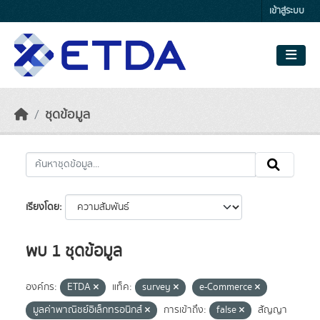
Skip to main content
เข้าสู่ระบบ
ชุดข้อมูล
เรียงโดย
พบ 1 ชุดข้อมูล
องค์กร:
ETDA
แท็ค:
survey
e-Commerce
มูลค่าพาณิชย์อิเล็กทรอนิกส์
การเข้าถึง:
false
สัญญา