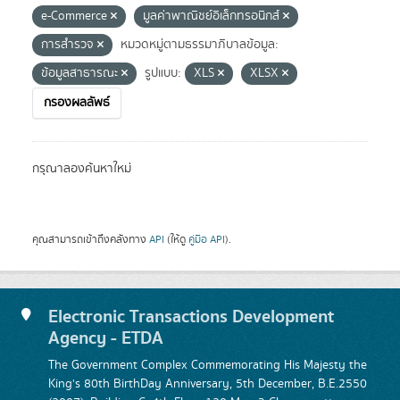
e-Commerce
มูลค่าพาณิชย์อิเล็กทรอนิกส์
การสำรวจ
หมวดหมู่ตามธรรมาภิบาลข้อมูล:
ข้อมูลสาธารณะ
รูปแบบ:
XLS
XLSX
กรองผลลัพธ์
กรุณาลองค้นหาใหม่
คุณสามารถเข้าถึงคลังทาง
API
(ให้ดู
คู่มือ API
).
Electronic Transactions Development
Agency - ETDA
The Government Complex Commemorating His Majesty the
King's 80th BirthDay Anniversary, 5th December, B.E.2550