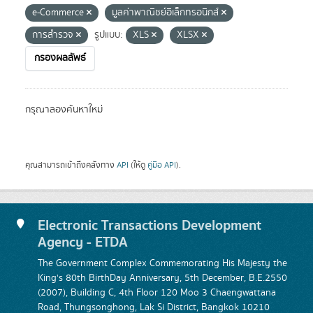
e-Commerce
มูลค่าพาณิชย์อิเล็กทรอนิกส์
การสำรวจ
รูปแบบ:
XLS
XLSX
กรองผลลัพธ์
กรุณาลองค้นหาใหม่
คุณสามารถเข้าถึงคลังทาง
API
(ให้ดู
คู่มือ API
).
Electronic Transactions Development
Agency - ETDA
The Government Complex Commemorating His Majesty the
King's 80th BirthDay Anniversary, 5th December, B.E.2550
(2007), Building C, 4th Floor 120 Moo 3 Chaengwattana
Road, Thungsonghong, Lak Si District, Bangkok 10210