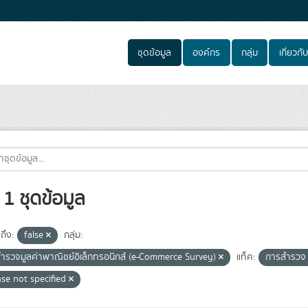
ชุดข้อมูล
องค์กร
กลุ่ม
เกี่ยวกับ
1 ชุดข้อมูล
ถึง:
false
กลุ่ม:
ำรวจมูลค่าพาณิชย์อิเล็กทรอนิกส์ (e-Commerce Survey)
แท็ค:
การสำรว
nse not specified