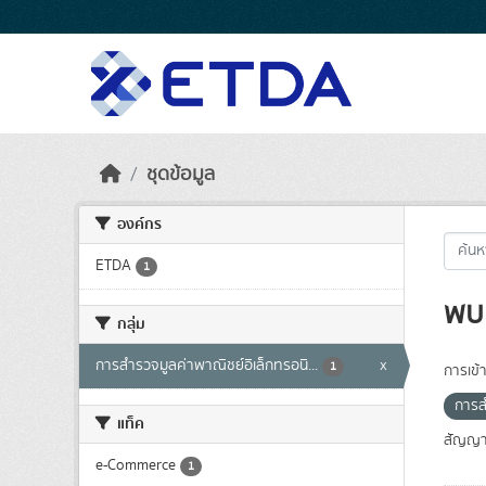
Skip to main content
ชุดข้อมูล
องค์กร
ETDA
1
พบ 
กลุ่ม
การสำรวจมูลค่าพาณิชย์อิเล็กทรอนิ...
x
1
การเข้า
การส
แท็ค
สัญญา
e-Commerce
1