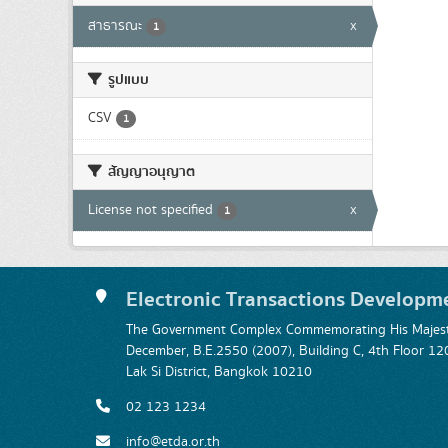
สาธารณะ
x
1
รูปแบบ
CSV
1
สัญญาอนุญาต
License not specified
x
1
Electronic Transactions Developm
The Government Complex Commemorating His Majesty
December, B.E.2550 (2007), Building C, 4th Floor
Lak Si District, Bangkok 10210
02 123 1234
info@etda.or.th