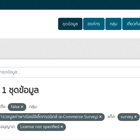
ชุดข้อมูล
องค์กร
กลุ่ม
เกี่ยวกับ
1 ชุดข้อมูล
ถึง:
false
กลุ่ม:
ำรวจมูลค่าพาณิชย์อิเล็กทรอนิกส์ (e-Commerce Survey)
แท็ค:
survey
อนุญาต:
License not specified