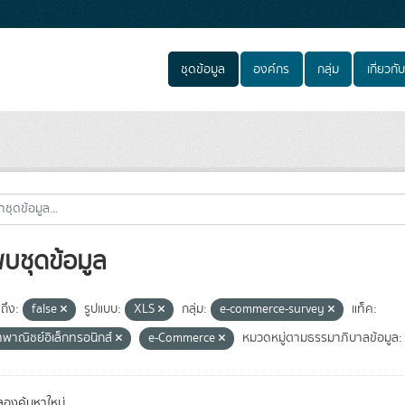
ชุดข้อมูล
องค์กร
กลุ่ม
เกี่ยวกับ
พบชุดข้อมูล
ถึง:
false
รูปแบบ:
XLS
กลุ่ม:
e-commerce-survey
แท็ค:
าพาณิชย์อิเล็กทรอนิกส์
e-Commerce
หมวดหมู่ตามธรรมาภิบาลข้อมูล:
องค้นหาใหม่