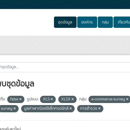
ชุดข้อมูล
องค์กร
กลุ่ม
เกี่ยวกับ
พบชุดข้อมูล
ถึง:
false
รูปแบบ:
XLS
XLSX
กลุ่ม:
e-commerce-survey
survey
มูลค่าพาณิชย์อิเล็กทรอนิกส์
การสำรวจ
องค้นหาใหม่