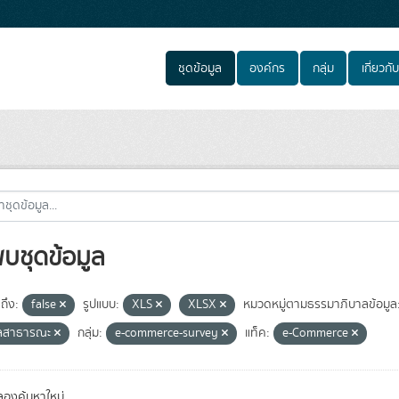
ชุดข้อมูล
องค์กร
กลุ่ม
เกี่ยวกับ
พบชุดข้อมูล
ถึง:
false
รูปแบบ:
XLS
XLSX
หมวดหมู่ตามธรรมาภิบาลข้อมูล
ูลสาธารณะ
กลุ่ม:
e-commerce-survey
แท็ค:
e-Commerce
องค้นหาใหม่