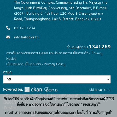
The Government Complex Commemorating His Majesty the
King's 80th BirthDay Anniversary, 5th December, B.E.2550
(2007), Building C, 4th Floor 120 Moo 3 Chaengwattana
Road, Thungsonghong, Lak Si District, Bangkok 10210
02 123 1234
info@etda.or.th
1341269
จำนวนผู้เข้าชม
การคุ้มครองข้อมูลส่วนบุคคล และประกาศความเป็นส่วนตัว - Privacy
Notice
นโยบายความเป็นส่วนตัว - Privacy Policy
ภาษา
Powered by:
รุ่นโปรแกรม: 3.1.0
สนับสนุนระบบ Thai-GDC โดย สำนักงานสถิติแห่งชาติ
วันที่: 2026-06-
x
เว็บไซต์นี้ใช้ "คุกกี้" เพื่อวัตถุประสงค์ในการพัฒนาการเข้าถึงบริการของผู้ใช้ให้ดี
เว็บไซต์ที่
22
ยิ่งขึ้น หากต้องการเปิดใช้งานคุกกี้ โปรดคลิก "ยอมรับคุกกี้"
ระบบบัญชีข้อมูลภาครัฐ
เกี่ยวข้อง:
คุณสามารถถอนการยินยอมของคุณได้ตลอดเวลา โดยไปที่ "การตั้งค่าคุกกี้"
บริการนามานุกรมบัญชีข้อมูลภาค