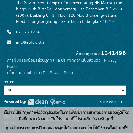
The Government Complex Commemorating His Majesty the
King's 80th BirthDay Anniversary, 5th December, B.E.2550
(2007), Building C, 4th Floor 120 Moo 3 Chaengwattana
Road, Thungsonghong, Lak Si District, Bangkok 10210
02 123 1234
info@etda.or.th
1341496
จำนวนผู้เข้าชม
การคุ้มครองข้อมูลส่วนบุคคล และประกาศความเป็นส่วนตัว - Privacy
Notice
นโยบายความเป็นส่วนตัว - Privacy Policy
ภาษา
Powered by:
รุ่นโปรแกรม: 3.1.0
สนับสนุนระบบ Thai-GDC โดย สำนักงานสถิติแห่งชาติ
วันที่: 2026-06-
x
เว็บไซต์นี้ใช้ "คุกกี้" เพื่อวัตถุประสงค์ในการพัฒนาการเข้าถึงบริการของผู้ใช้ให้ดี
เว็บไซต์ที่
22
ยิ่งขึ้น หากต้องการเปิดใช้งานคุกกี้ โปรดคลิก "ยอมรับคุกกี้"
ระบบบัญชีข้อมูลภาครัฐ
เกี่ยวข้อง:
คุณสามารถถอนการยินยอมของคุณได้ตลอดเวลา โดยไปที่ "การตั้งค่าคุกกี้"
บริการนามานุกรมบัญชีข้อมูลภาค