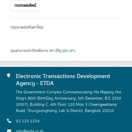
กรองผลลัพธ์
กรุณาลองค้นหาใหม่
คุณสามารถเข้าถึงคลังทาง
API
(ให้ดู
คู่มือ API
).
Electronic Transactions Development
Agency - ETDA
The Government Complex Commemorating His Majesty the
King's 80th BirthDay Anniversary, 5th December, B.E.2550
(2007), Building C, 4th Floor 120 Moo 3 Chaengwattana
Road, Thungsonghong, Lak Si District, Bangkok 10210
02 123 1234
info@etda.or.th