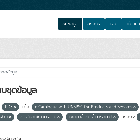
ชุดข้อมูล
องค์กร
กลุ่ม
เกี่ยวกับ
พบชุดข้อมูล
:
PDF
แท็ค:
e-Catalogue with UNSPSC for Products and Services
รฐาน
ข้อเสนอแนะมาตรฐาน
แค๊ตตาล็อกอิเล็กทรอนิกส์
องค์กร:
องค้นหาใหม่