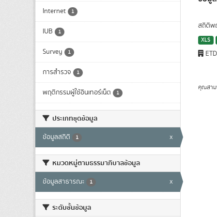
Internet
1
สถิติพ
IUB
1
XLS
Survey
1
ET
การสำรวจ
1
คุณสาม
พฤติกรรมผู้ใช้อินเทอร์เน็ต
1
ประเภทชุดข้อมูล
ข้อมูลสถิติ
x
1
หมวดหมู่ตามธรรมาภิบาลข้อมูล
ข้อมูลสาธารณะ
x
1
ระดับชั้นข้อมูล