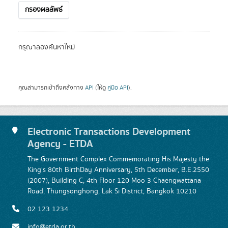
กรองผลลัพธ์
กรุณาลองค้นหาใหม่
คุณสามารถเข้าถึงคลังทาง
API
(ให้ดู
คู่มือ API
).
Electronic Transactions Development
Agency - ETDA
The Government Complex Commemorating His Majesty the
King's 80th BirthDay Anniversary, 5th December, B.E.2550
(2007), Building C, 4th Floor 120 Moo 3 Chaengwattana
Road, Thungsonghong, Lak Si District, Bangkok 10210
02 123 1234
info@etda.or.th