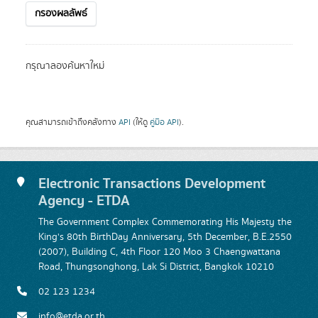
กรองผลลัพธ์
กรุณาลองค้นหาใหม่
คุณสามารถเข้าถึงคลังทาง
API
(ให้ดู
คู่มือ API
).
Electronic Transactions Development
Agency - ETDA
The Government Complex Commemorating His Majesty the
King's 80th BirthDay Anniversary, 5th December, B.E.2550
(2007), Building C, 4th Floor 120 Moo 3 Chaengwattana
Road, Thungsonghong, Lak Si District, Bangkok 10210
02 123 1234
info@etda.or.th