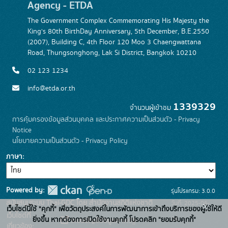
Agency - ETDA
The Government Complex Commemorating His Majesty the
King's 80th BirthDay Anniversary, 5th December, B.E.2550
(2007), Building C, 4th Floor 120 Moo 3 Chaengwattana
Road, Thungsonghong, Lak Si District, Bangkok 10210
02 123 1234
info@etda.or.th
1339329
จำนวนผู้เข้าชม
การคุ้มครองข้อมูลส่วนบุคคล และประกาศความเป็นส่วนตัว - Privacy
Notice
นโยบายความเป็นส่วนตัว - Privacy Policy
ภาษา
Powered by:
รุ่นโปรแกรม: 3.0.0
สนับสนุนระบบ Thai-GDC โดย สำนักงานสถิติแห่งชาติ
วันที่: 2025-06-
x
เว็บไซต์นี้ใช้ "คุกกี้" เพื่อวัตถุประสงค์ในการพัฒนาการเข้าถึงบริการของผู้ใช้ให้ดี
เว็บไซต์ที่
26
ยิ่งขึ้น หากต้องการเปิดใช้งานคุกกี้ โปรดคลิก "ยอมรับคุกกี้"
ระบบบัญชีข้อมูลภาครัฐ
เกี่ยวข้อง: