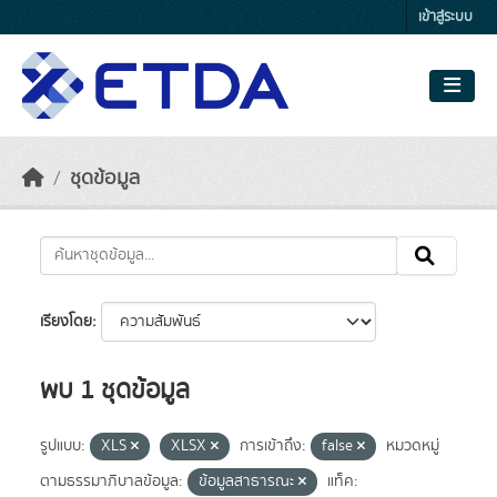
Skip to main content
เข้าสู่ระบบ
ชุดข้อมูล
เรียงโดย
พบ 1 ชุดข้อมูล
รูปแบบ:
XLS
XLSX
การเข้าถึง:
false
หมวดหมู่
ตามธรรมาภิบาลข้อมูล:
ข้อมูลสาธารณะ
แท็ค: