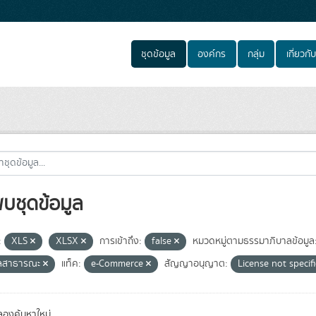
ชุดข้อมูล
องค์กร
กลุ่ม
เกี่ยวกับ
พบชุดข้อมูล
:
XLS
XLSX
การเข้าถึง:
false
หมวดหมู่ตามธรรมาภิบาลข้อมูล
ูลสาธารณะ
แท็ค:
e-Commerce
สัญญาอนุญาต:
License not specif
องค้นหาใหม่