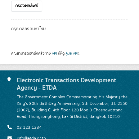
กรองผลลัพธ์
กรุณาลองค้นหาใหม่
คุณสามารถเข้าถึงคลังทาง
API
(ให้ดู
คู่มือ API
).
Electronic Transactions Development
Agency - ETDA
The Government Complex Commemorating His Majesty the
King's 80th BirthDay Anniversary, 5th December, B.E.2550
(2007), Building C, 4th Floor 120 Moo 3 Chaengwattana
Road, Thungsonghong, Lak Si District, Bangkok 10210
02 123 1234
info@etda.or.th