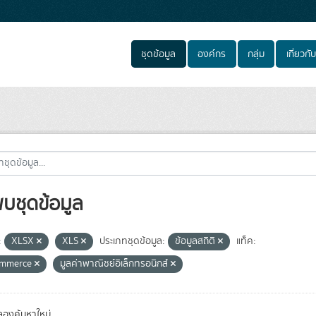
ชุดข้อมูล
องค์กร
กลุ่ม
เกี่ยวกับ
พบชุดข้อมูล
:
XLSX
XLS
ประเภทชุดข้อมูล:
ข้อมูลสถิติ
แท็ค:
ommerce
มูลค่าพาณิชย์อิเล็กทรอนิกส์
องค้นหาใหม่