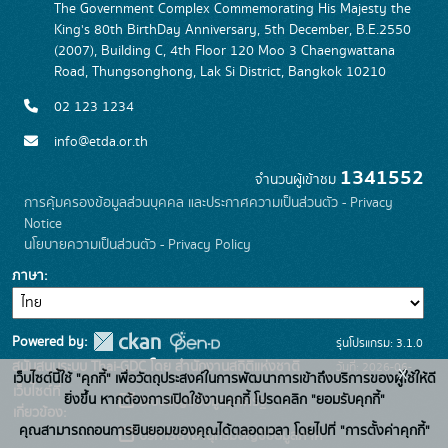
The Government Complex Commemorating His Majesty the
King's 80th BirthDay Anniversary, 5th December, B.E.2550
(2007), Building C, 4th Floor 120 Moo 3 Chaengwattana
Road, Thungsonghong, Lak Si District, Bangkok 10210
02 123 1234
info@etda.or.th
1341552
จำนวนผู้เข้าชม
การคุ้มครองข้อมูลส่วนบุคคล และประกาศความเป็นส่วนตัว - Privacy
Notice
นโยบายความเป็นส่วนตัว - Privacy Policy
ภาษา
Powered by:
รุ่นโปรแกรม: 3.1.0
สนับสนุนระบบ Thai-GDC โดย สำนักงานสถิติแห่งชาติ
วันที่: 2026-06-
x
เว็บไซต์นี้ใช้ "คุกกี้" เพื่อวัตถุประสงค์ในการพัฒนาการเข้าถึงบริการของผู้ใช้ให้ดี
เว็บไซต์ที่
22
ยิ่งขึ้น หากต้องการเปิดใช้งานคุกกี้ โปรดคลิก "ยอมรับคุกกี้"
ระบบบัญชีข้อมูลภาครัฐ
เกี่ยวข้อง:
คุณสามารถถอนการยินยอมของคุณได้ตลอดเวลา โดยไปที่ "การตั้งค่าคุกกี้"
บริการนามานุกรมบัญชีข้อมูลภาค