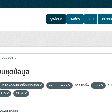
ชุดข้อมูล
องค์กร
กลุ่ม
เกี่ยวกับ
พบชุดข้อมูล
มูลค่าพาณิชย์อิเล็กทรอนิกส์
e-Commerce
การเข้าถึง:
false
รูป
XLS
XLSX
องค้นหาใหม่