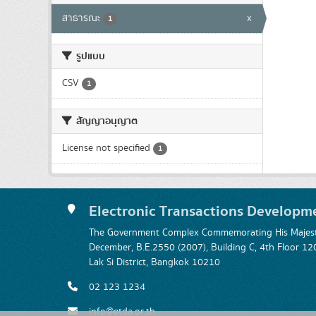
สาธารณะ
x
1
รูปแบบ
CSV
1
สัญญาอนุญาต
License not specified
1
Electronic Transactions Developm
The Government Complex Commemorating His Majesty
December, B.E.2550 (2007), Building C, 4th Floor
Lak Si District, Bangkok 10210
02 123 1234
info@etda.or.th