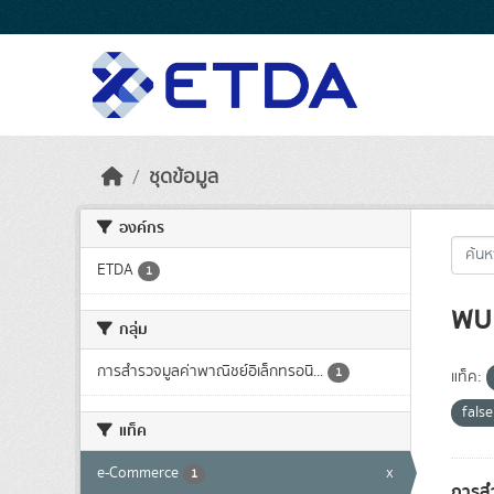
Skip to main content
ชุดข้อมูล
องค์กร
ETDA
1
พบ 
กลุ่ม
การสำรวจมูลค่าพาณิชย์อิเล็กทรอนิ...
1
แท็ค:
fals
แท็ค
e-Commerce
x
1
การสำ