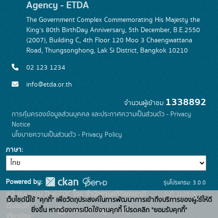
Agency - ETDA
The Government Complex Commemorating His Majesty the
King's 80th BirthDay Anniversary, 5th December, B.E.2550
(2007), Building C, 4th Floor 120 Moo 3 Chaengwattana
Road, Thungsonghong, Lak Si District, Bangkok 10210
02 123 1234
info@etda.or.th
1338892
จำนวนผู้เข้าชม
การคุ้มครองข้อมูลส่วนบุคคล และประกาศความเป็นส่วนตัว - Privacy
Notice
นโยบายความเป็นส่วนตัว - Privacy Policy
ภาษา
Powered by:
รุ่นโปรแกรม: 3.0.0
สนับสนุนระบบ Thai-GDC โดย สำนักงานสถิติแห่งชาติ
วันที่: 2025-06-
x
เว็บไซต์นี้ใช้ "คุกกี้" เพื่อวัตถุประสงค์ในการพัฒนาการเข้าถึงบริการของผู้ใช้ให้ดี
เว็บไซต์ที่
26
ยิ่งขึ้น หากต้องการเปิดใช้งานคุกกี้ โปรดคลิก "ยอมรับคุกกี้"
ระบบบัญชีข้อมูลภาครัฐ
เกี่ยวข้อง: