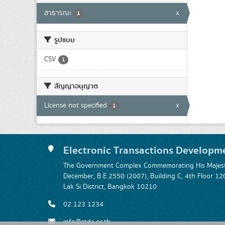
สาธารณะ
x
1
รูปแบบ
CSV
1
สัญญาอนุญาต
License not specified
x
1
Electronic Transactions Developm
The Government Complex Commemorating His Majesty
December, B.E.2550 (2007), Building C, 4th Floor
Lak Si District, Bangkok 10210
02 123 1234
info@etda.or.th