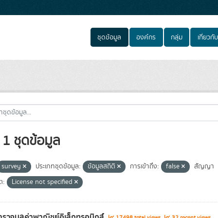
ชุดข้อมูล
องค์กร
กลุ่ม
เกี่ยวกับ
1 ชุดข้อมูล
survey
ประเภทชุดข้อมูล:
ข้อมูลสถิติ
การเข้าถึง:
false
สัญญา
ต:
License not specified
รวจมูลค่าพาณิชย์อิเล็กทรอนิกส์
17498 total views
32 recent views