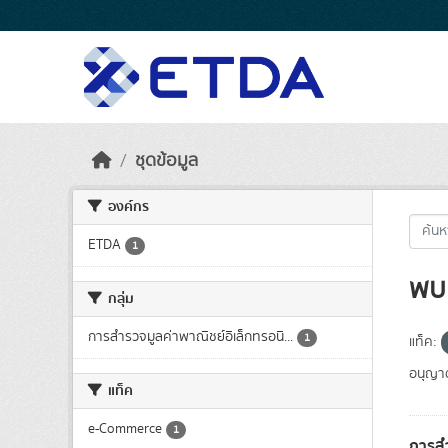
Skip to main content
ชุดข้อมูล
องค์กร
ETDA
1
พบ 
กลุ่ม
การสำรวจมูลค่าพาณิชย์อิเล็กทรอนิ...
1
แท็ค:
อนุญา
แท็ค
e-Commerce
1
การสำ