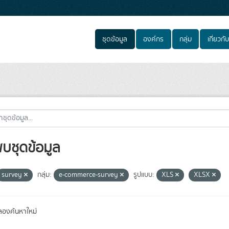
ชุดข้อมูล
องค์กร
กลุ่ม
เกี่ยวกับ
พบชุดข้อมูล
survey
กลุ่ม:
e-commerce-survey
รูปแบบ:
XLS
XLSX
องค้นหาใหม่