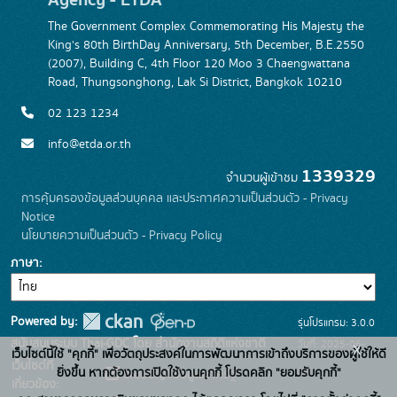
The Government Complex Commemorating His Majesty the
King's 80th BirthDay Anniversary, 5th December, B.E.2550
(2007), Building C, 4th Floor 120 Moo 3 Chaengwattana
Road, Thungsonghong, Lak Si District, Bangkok 10210
02 123 1234
info@etda.or.th
1339329
จำนวนผู้เข้าชม
การคุ้มครองข้อมูลส่วนบุคคล และประกาศความเป็นส่วนตัว - Privacy
Notice
นโยบายความเป็นส่วนตัว - Privacy Policy
ภาษา
Powered by:
รุ่นโปรแกรม: 3.0.0
สนับสนุนระบบ Thai-GDC โดย สำนักงานสถิติแห่งชาติ
วันที่: 2025-06-
x
เว็บไซต์นี้ใช้ "คุกกี้" เพื่อวัตถุประสงค์ในการพัฒนาการเข้าถึงบริการของผู้ใช้ให้ดี
เว็บไซต์ที่
26
ยิ่งขึ้น หากต้องการเปิดใช้งานคุกกี้ โปรดคลิก "ยอมรับคุกกี้"
ระบบบัญชีข้อมูลภาครัฐ
เกี่ยวข้อง: