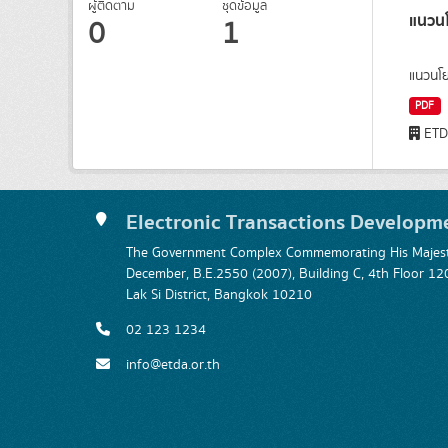
ผู้ติดตาม
ชุดข้อมูล
แนวนโ
0
1
แนวนโย
PDF
ET
Electronic Transactions Developm
The Government Complex Commemorating His Majesty
December, B.E.2550 (2007), Building C, 4th Floor
Lak Si District, Bangkok 10210
02 123 1234
info@etda.or.th