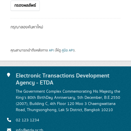
กรองผลลัพธ์
กรุณาลองค้นหาใหม่
คุณสามารถเข้าถึงคลังทาง
API
(ให้ดู
คู่มือ API
).
Electronic Transactions Development
Agency - ETDA
The Government Complex Commemorating His Majesty the
King's 80th BirthDay Anniversary, 5th December, B.E.2550
(2007), Building C, 4th Floor 120 Moo 3 Chaengwattana
Road, Thungsonghong, Lak Si District, Bangkok 10210
02 123 1234
info@etda.or.th