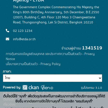
The Government Complex Commemorating His Majesty the
King's 80th BirthDay Anniversary, 5th December, B.E.2550
(2007), Building C, 4th Floor 120 Moo 3 Chaengwattana
Road, Thungsonghong, Lak Si District, Bangkok 10210
02 123 1234
info@etda.or.th
1341519
จำนวนผู้เข้าชม
การคุ้มครองข้อมูลส่วนบุคคล และประกาศความเป็นส่วนตัว - Privacy
Notice
นโยบายความเป็นส่วนตัว - Privacy Policy
ภาษา
Powered by:
รุ่นโปรแกรม: 3.1.0
สนับสนุนระบบ Thai-GDC โดย สำนักงานสถิติแห่งชาติ
วันที่: 2026-06-
x
เว็บไซต์นี้ใช้ "คุกกี้" เพื่อวัตถุประสงค์ในการพัฒนาการเข้าถึงบริการของผู้ใช้ให้ดี
เว็บไซต์ที่
22
ยิ่งขึ้น หากต้องการเปิดใช้งานคุกกี้ โปรดคลิก "ยอมรับคุกกี้"
ระบบบัญชีข้อมูลภาครัฐ
เกี่ยวข้อง: