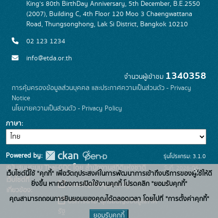
King's 80th BirthDay Anniversary, 5th December, B.E.2550
(2007), Building C, 4th Floor 120 Moo 3 Chaengwattana
Road, Thungsonghong, Lak Si District, Bangkok 10210
02 123 1234
info@etda.or.th
1340358
จำนวนผู้เข้าชม
การคุ้มครองข้อมูลส่วนบุคคล และประกาศความเป็นส่วนตัว - Privacy
Notice
นโยบายความเป็นส่วนตัว - Privacy Policy
ภาษา
Powered by:
รุ่นโปรแกรม: 3.1.0
สนับสนุนระบบ Thai-GDC โดย สำนักงานสถิติแห่งชาติ
วันที่: 2026-06-
x
เว็บไซต์นี้ใช้ "คุกกี้" เพื่อวัตถุประสงค์ในการพัฒนาการเข้าถึงบริการของผู้ใช้ให้ดี
เว็บไซต์ที่
22
ยิ่งขึ้น หากต้องการเปิดใช้งานคุกกี้ โปรดคลิก "ยอมรับคุกกี้"
ระบบบัญชีข้อมูลภาครัฐ
เกี่ยวข้อง:
คุณสามารถถอนการยินยอมของคุณได้ตลอดเวลา โดยไปที่ "การตั้งค่าคุกกี้"
บริการนามานุกรมบัญชีข้อมูลภาค
รัฐ
ยอมรับคุกกี้