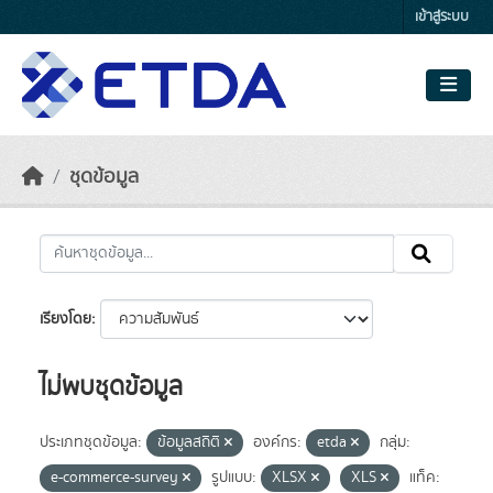
Skip to main content
เข้าสู่ระบบ
ชุดข้อมูล
เรียงโดย
ไม่พบชุดข้อมูล
ประเภทชุดข้อมูล:
ข้อมูลสถิติ
องค์กร:
etda
กลุ่ม:
e-commerce-survey
รูปแบบ:
XLSX
XLS
แท็ค: