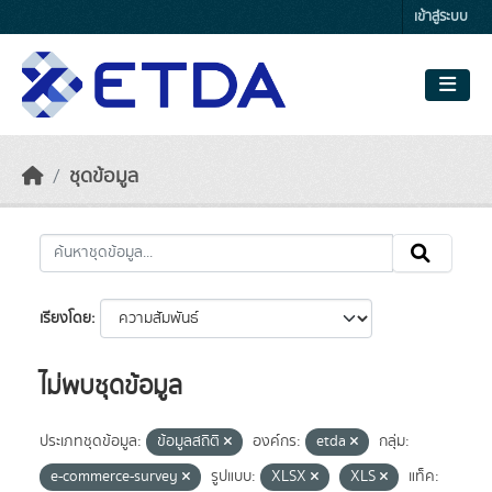
Skip to main content
เข้าสู่ระบบ
ชุดข้อมูล
เรียงโดย
ไม่พบชุดข้อมูล
ประเภทชุดข้อมูล:
ข้อมูลสถิติ
องค์กร:
etda
กลุ่ม:
e-commerce-survey
รูปแบบ:
XLSX
XLS
แท็ค: