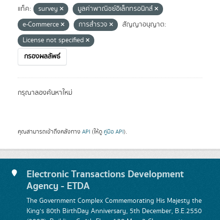
แท็ค:
survey
มูลค่าพาณิชย์อิเล็กทรอนิกส์
e-Commerce
การสำรวจ
สัญญาอนุญาต:
License not specified
กรองผลลัพธ์
กรุณาลองค้นหาใหม่
คุณสามารถเข้าถึงคลังทาง
API
(ให้ดู
คู่มือ API
).
Electronic Transactions Development
Agency - ETDA
The Government Complex Commemorating His Majesty the
King's 80th BirthDay Anniversary, 5th December, B.E.2550