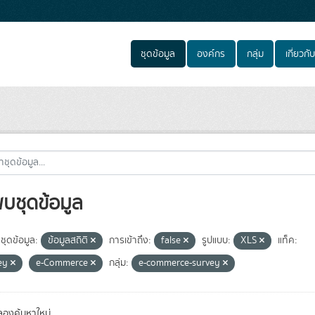
ชุดข้อมูล
องค์กร
กลุ่ม
เกี่ยวกับ
พบชุดข้อมูล
ชุดข้อมูล:
ข้อมูลสถิติ
การเข้าถึง:
false
รูปแบบ:
XLS
แท็ค:
ey
e-Commerce
กลุ่ม:
e-commerce-survey
องค้นหาใหม่