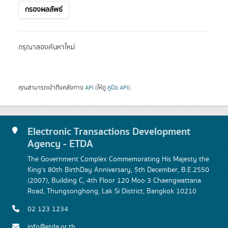
กรองผลลัพธ์
กรุณาลองค้นหาใหม่
คุณสามารถเข้าถึงคลังทาง
API
(ให้ดู
คู่มือ API
).
Electronic Transactions Development
Agency - ETDA
The Government Complex Commemorating His Majesty the
King's 80th BirthDay Anniversary, 5th December, B.E.2550
(2007), Building C, 4th Floor 120 Moo 3 Chaengwattana
Road, Thungsonghong, Lak Si District, Bangkok 10210
02 123 1234
info@etda.or.th