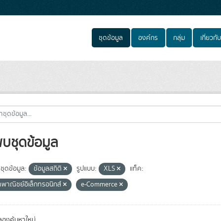
ชุดข้อมูล
องค์กร
กลุ่ม
เกี่ยวกับ
พบชุดข้อมูล
ชุดข้อมูล:
ข้อมูลสถิติ
รูปแบบ:
XLS
แท็ค:
าพาณิชย์อิเล็กทรอนิกส์
e-Commerce
องค้นหาใหม่