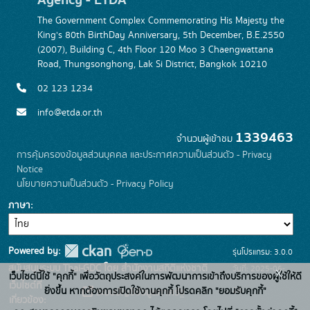
The Government Complex Commemorating His Majesty the
King's 80th BirthDay Anniversary, 5th December, B.E.2550
(2007), Building C, 4th Floor 120 Moo 3 Chaengwattana
Road, Thungsonghong, Lak Si District, Bangkok 10210
02 123 1234
info@etda.or.th
1339463
จำนวนผู้เข้าชม
การคุ้มครองข้อมูลส่วนบุคคล และประกาศความเป็นส่วนตัว - Privacy
Notice
นโยบายความเป็นส่วนตัว - Privacy Policy
ภาษา
Powered by:
รุ่นโปรแกรม: 3.0.0
สนับสนุนระบบ Thai-GDC โดย สำนักงานสถิติแห่งชาติ
วันที่: 2025-06-
x
เว็บไซต์นี้ใช้ "คุกกี้" เพื่อวัตถุประสงค์ในการพัฒนาการเข้าถึงบริการของผู้ใช้ให้ดี
เว็บไซต์ที่
26
ยิ่งขึ้น หากต้องการเปิดใช้งานคุกกี้ โปรดคลิก "ยอมรับคุกกี้"
ระบบบัญชีข้อมูลภาครัฐ
เกี่ยวข้อง: