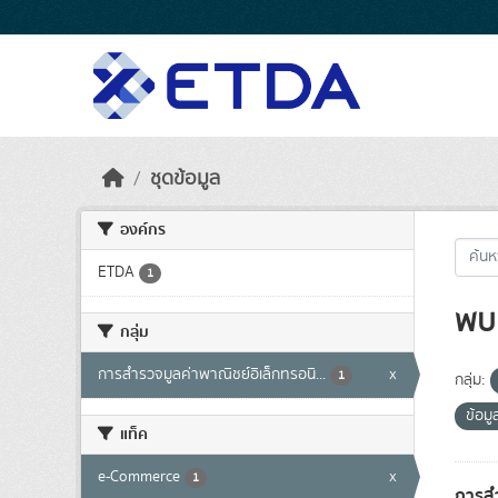
Skip to main content
ชุดข้อมูล
องค์กร
ETDA
1
พบ 
กลุ่ม
การสำรวจมูลค่าพาณิชย์อิเล็กทรอนิ...
x
1
กลุ่ม:
ข้อมู
แท็ค
e-Commerce
x
1
การสำ