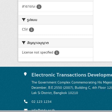
สาธารณะ
1
รูปแบบ
CSV
1
สัญญาอนุญาต
License not specified
1
Electronic Transactions Developm
The Government Complex Commemorating His Majesty
December, B.E.2550 (2007), Building C, 4th Floor
Lak Si District, Bangkok 10210
02 123 1234
info@etda.or.th