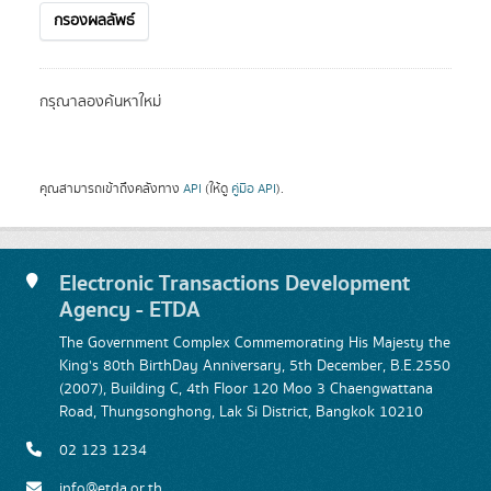
กรองผลลัพธ์
กรุณาลองค้นหาใหม่
คุณสามารถเข้าถึงคลังทาง
API
(ให้ดู
คู่มือ API
).
Electronic Transactions Development
Agency - ETDA
The Government Complex Commemorating His Majesty the
King's 80th BirthDay Anniversary, 5th December, B.E.2550
(2007), Building C, 4th Floor 120 Moo 3 Chaengwattana
Road, Thungsonghong, Lak Si District, Bangkok 10210
02 123 1234
info@etda.or.th