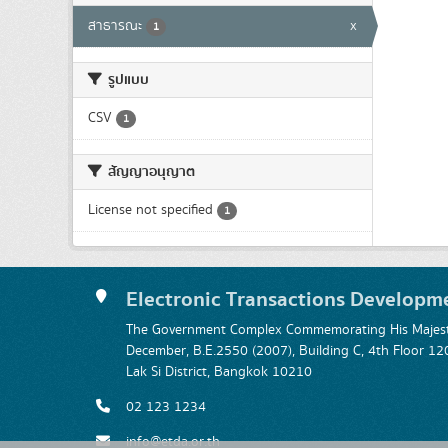
สาธารณะ
x
1
รูปแบบ
CSV
1
สัญญาอนุญาต
License not specified
1
Electronic Transactions Developm
The Government Complex Commemorating His Majesty
December, B.E.2550 (2007), Building C, 4th Floor
Lak Si District, Bangkok 10210
02 123 1234
info@etda.or.th