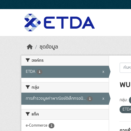
Skip to main content
ชุดข้อมูล
องค์กร
ETDA
x
1
พบ 
กลุ่ม
การสำรวจมูลค่าพาณิชย์อิเล็กทรอนิ...
x
1
กลุ่ม:
ETD
แท็ค
e-Commerce
1
การสำ