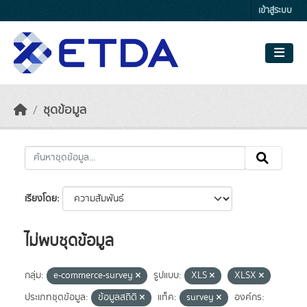
Skip to main content
เข้าสู่ระบบ
ชุดข้อมูล
เรียงโดย
ไม่พบชุดข้อมูล
กลุ่ม:
e-commerce-survey
รูปแบบ:
XLS
XLSX
ประเภทชุดข้อมูล:
ข้อมูลสถิติ
แท็ค:
survey
องค์กร: