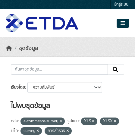
Skip to main content
เข้าสู่ระบบ
ชุดข้อมูล
เรียงโดย
ไม่พบชุดข้อมูล
กลุ่ม:
e-commerce-survey
รูปแบบ:
XLS
XLSX
แท็ค:
survey
การสำรวจ