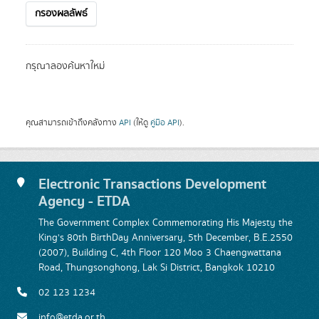
กรองผลลัพธ์
กรุณาลองค้นหาใหม่
คุณสามารถเข้าถึงคลังทาง
API
(ให้ดู
คู่มือ API
).
Electronic Transactions Development
Agency - ETDA
The Government Complex Commemorating His Majesty the
King's 80th BirthDay Anniversary, 5th December, B.E.2550
(2007), Building C, 4th Floor 120 Moo 3 Chaengwattana
Road, Thungsonghong, Lak Si District, Bangkok 10210
02 123 1234
info@etda.or.th